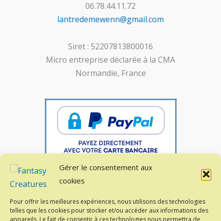
06.78.44.11.72
lantredemewenn@gmail.com
Siret : 52207813800016
Micro entreprise déclarée à la CMA
Normandie, France
Gérer le consentement aux
cookies
Pour offrir les meilleures expériences, nous utilisons des technologies
Paiement sécurisé
telles que les cookies pour stocker et/ou accéder aux informations des
appareils. Le fait de consentir à ces technologies nous permettra de