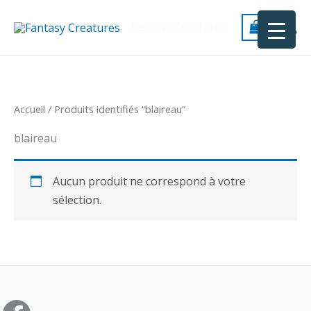
Aller
au
Fantasy Creatures
contenu
Accueil
/ Produits identifiés “blaireau”
blaireau
Aucun produit ne correspond à votre
sélection.