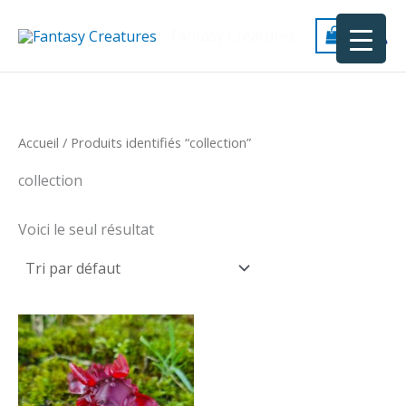
Aller
au
Fantasy Creatures
contenu
Accueil
/ Produits identifiés “collection”
collection
Voici le seul résultat
Ce
produit
a
plusieurs