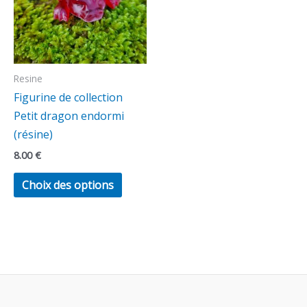
variations.
Les
options
peuvent
Resine
être
Figurine de collection
choisies
Petit dragon endormi
sur
(résine)
la
8.00
€
page
du
Choix des options
produit