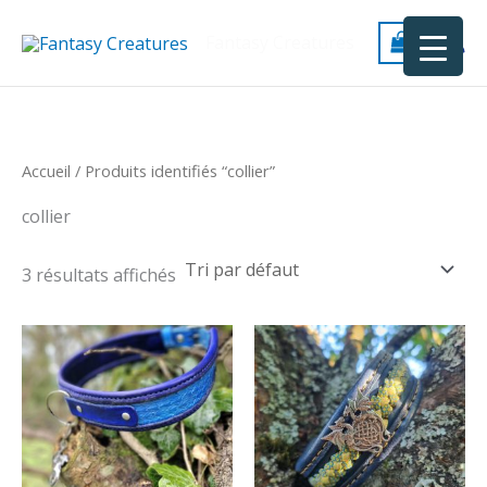
Aller
au
Fantasy Creatures
contenu
Accueil
/ Produits identifiés “collier”
collier
3 résultats affichés