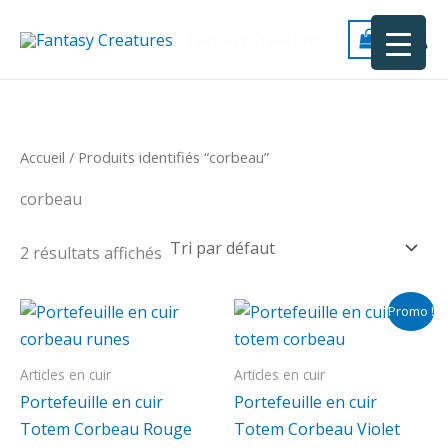
Aller
au
Fantasy Creatures
contenu
Accueil
/ Produits identifiés “corbeau”
corbeau
2 résultats affichés
Le
Le
Promo !
prix
prix
initial
actuel
était :
est :
Articles en cuir
Articles en cuir
68.00 €.
58.00 €.
Portefeuille en cuir
Portefeuille en cuir
Totem Corbeau Rouge
Totem Corbeau Violet