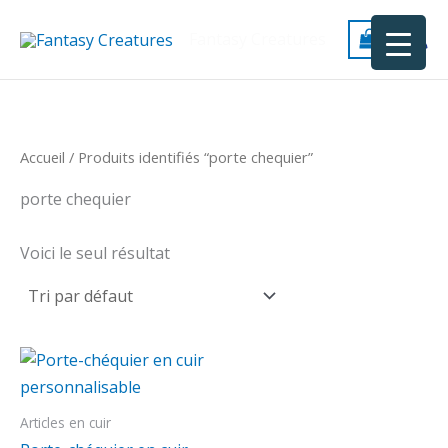
Aller
au
Fantasy Creatures
contenu
Accueil
/ Produits identifiés “porte chequier”
porte chequier
Voici le seul résultat
Articles en cuir