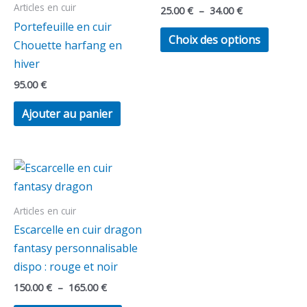
plusieu
34.00 €
Articles en cuir
25.00
€
–
34.00
€
variatio
Portefeuille en cuir
Les
Choix des options
Chouette harfang en
option
hiver
peuven
95.00
€
être
choisie
Ajouter au panier
sur
la
Plage
Ce
page
de
produit
du
prix :
150.00 €
a
produit
Articles en cuir
à
plusieurs
165.00 €
Escarcelle en cuir dragon
variations.
fantasy personnalisable
Les
dispo : rouge et noir
options
150.00
€
–
165.00
€
peuvent