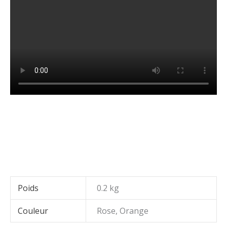
marque page cuir artisanal, marque page fait main,
marque page potion magique, marque page cuir
tannage végétal, accessoire de lecture, cadeau lecteur
fantasy, cuir gravé fait main
Poids
0.2 kg
Couleur
Rose, Orange