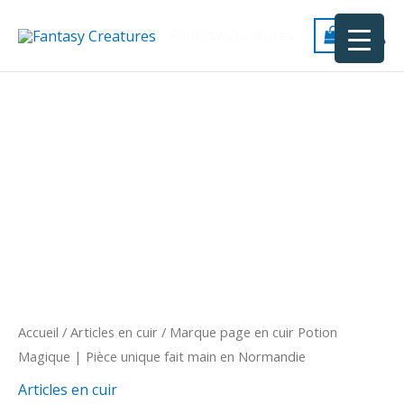
Aller
au
Fantasy Creatures
contenu
quantité
de
Marque
page
en
cuir
Potion
Magique
|
Pièce
unique
Accueil
/
Articles en cuir
/ Marque page en cuir Potion
fait
Magique | Pièce unique fait main en Normandie
main
Articles en cuir
en