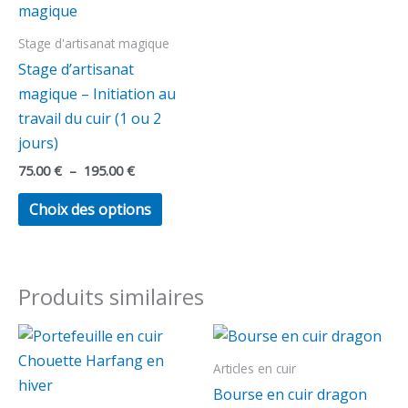
produit
prix :
75.00 €
a
Stage d'artisanat magique
à
plusieurs
195.00 €
Stage d’artisanat
variations.
magique – Initiation au
Les
travail du cuir (1 ou 2
options
jours)
peuvent
75.00
€
–
195.00
€
être
choisies
Choix des options
sur
la
page
Produits similaires
du
produit
Plage
Ce
de
produit
prix :
Articles en cuir
25.00 €
a
Bourse en cuir dragon
à