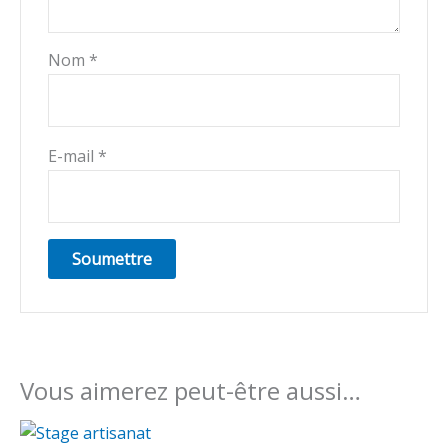
Nom
*
E-mail
*
Vous aimerez peut-être aussi…
Plage
Ce
de