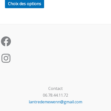
être
Choix des options
choisies
sur
la
page
du
produit
Contact
06.78.44.11.72
lantredemewenn@gmail.com