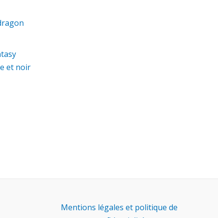
oduit
ntasy
usieurs
e et noir
riations.
s
tions
uvent
re
oisies
r
ge
oduit
Mentions légales et politique de