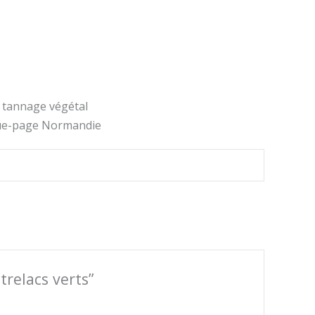
r tannage végétal
que-page Normandie
trelacs verts”