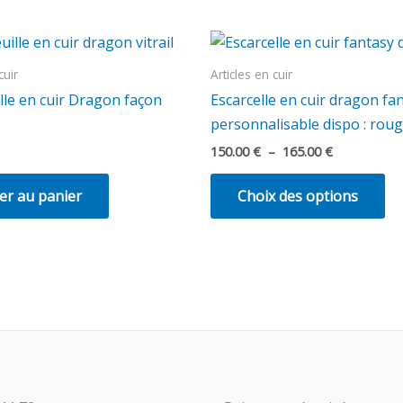
Plage
Ce
de
pr
prix :
cuir
Articles en cuir
150.00 €
a
lle en cuir Dragon façon
Escarcelle en cuir dragon fa
à
pl
165.00 €
personnalisable dispo : roug
va
150.00
€
–
165.00
€
Le
op
er au panier
Choix des options
pe
êt
ch
su
la
pa
du
pr