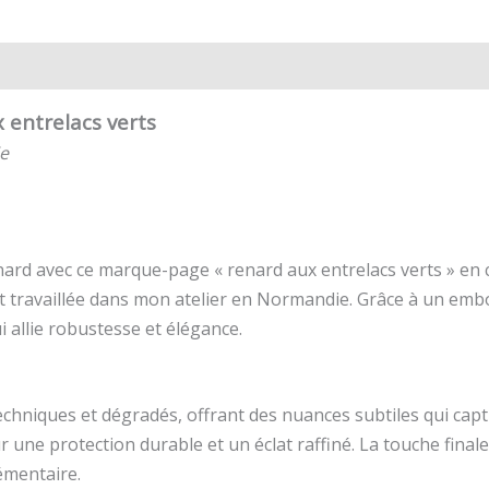
is (0)
entrelacs verts
e
ard avec ce marque-page « renard aux entrelacs verts » en cu
 travaillée dans mon atelier en Normandie. Grâce à un embo
 allie robustesse et élégance.
 techniques et dégradés, offrant des nuances subtiles qui ca
 une protection durable et un éclat raffiné. La touche final
émentaire.