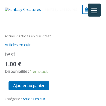
Aller
au
Fantasy Creatures
contenu
quantité
de
test
Accueil
/
Articles en cuir
/ test
Articles en cuir
test
1.00
€
Disponibilité :
1 en stock
Ajouter au panier
Catégorie :
Articles en cuir