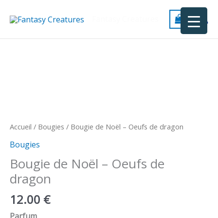
Aller
au
Fantasy Creatures
contenu
quantité
de
Bougie
de
Noël
-
Oeufs
Accueil
/
Bougies
/ Bougie de Noël – Oeufs de dragon
de
Bougies
dragon
Bougie de Noël – Oeufs de
dragon
12.00
€
Parfum