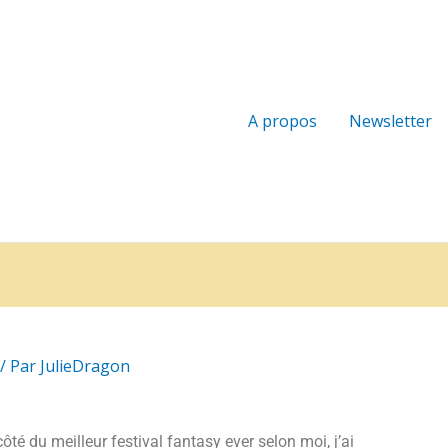
A propos
Newsletter
/ Par
JulieDragon
côté du meilleur festival fantasy ever selon moi, j’ai