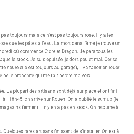
e pas toujours mais ce n’est pas toujours rose. Il y a les
ose que les pâtes à l’eau. La mort dans l’âme je trouve un
endredi où commence Cidre et Dragon. Je pars tous les
ttaque le stock. Je suis épuisée, je dors peu et mal. Cerise
te heure elle est toujours au garage), il va falloir en louer
ne belle bronchite qui me fait perdre ma voix.
e. La plupart des artisans sont déjà sur place et ont fini
oilà ! 18h45, on arrive sur Rouen. On a oublié le sumup (le
 magasins ferment, il n’y en a pas en stock. On retourne à
it. Quelques rares artisans finissent de s’installer. On est à