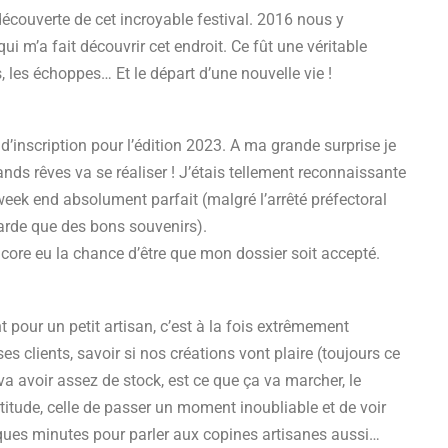
ouverte de cet incroyable festival. 2016 nous y
i m’a fait découvrir cet endroit. Ce fût une véritable
, les échoppes… Et le départ d’une nouvelle vie !
d’inscription pour l’édition 2023. A ma grande surprise je
nds rêves va se réaliser ! J’étais tellement reconnaissante
 week end absolument parfait (malgré l’arrêté préfectoral
garde que des bons souvenirs).
ncore eu la chance d’être que mon dossier soit accepté.
t pour un petit artisan, c’est à la fois extrêmement
 ses clients, savoir si nos créations vont plaire (toujours ce
va avoir assez de stock, est ce que ça va marcher, le
rtitude, celle de passer un moment inoubliable et de voir
ques minutes pour parler aux copines artisanes aussi…