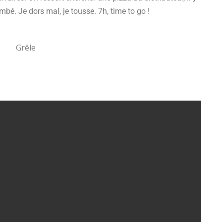
bé. Je dors mal, je tousse. 7h, time to go !