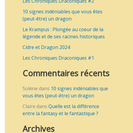
Les Chroniques Draconiques #2
e
10 signes indéniables que vous êtes
r
(peut-être) un dragon
c
Le Krampus : Plongée au coeur de la
h
légende et de ses racines historiques
e
Cidre et Dragon 2024
r
Les Chroniques Draconiques #1
Commentaires récents
:
Solène
dans
10 signes indéniables que
vous êtes (peut-être) un dragon
Claire
dans
Quelle est la différence
entre la fantasy et le fantastique ?
Archives