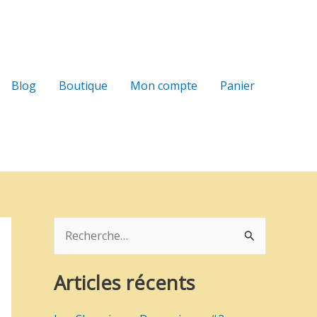
Blog
Boutique
Mon compte
Panier
R
e
Articles récents
c
h