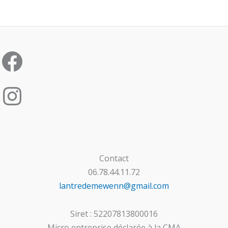
Contact
06.78.44.11.72
lantredemewenn@gmail.com
Siret : 52207813800016
Micro entreprise déclarée à la CMA